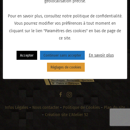
géolocalisation précise.
Pour en savoir plus, consultez notre politique de confidentialité.
Vous pourrez modifier vos préférences à tout moment en
« PRÉCÉDENT
cliquant sur le lien "Paramètres des cookies" en bas de page de
ce site.
En savoir plus
Accepter
Continuer sans accepter
Réglages de cookies
Infos Légales
-
Nous contacter
-
Politique de Cookies
-
Plan du site
-
Création site L'Atelier 52