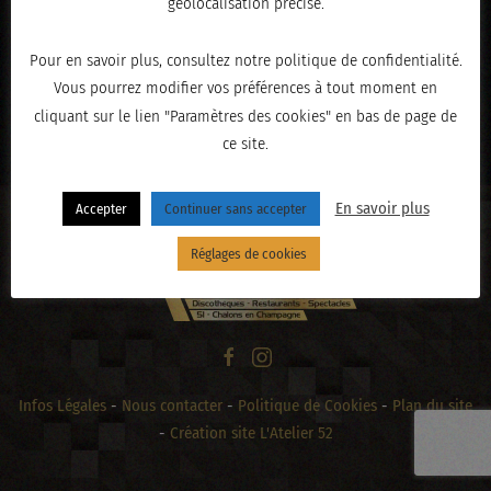
géolocalisation précise.
Pour en savoir plus, consultez notre politique de confidentialité.
Vous pourrez modifier vos préférences à tout moment en
« PRÉCÉDENT
cliquant sur le lien "Paramètres des cookies" en bas de page de
ce site.
En savoir plus
Accepter
Continuer sans accepter
Réglages de cookies
Infos Légales
-
Nous contacter
-
Politique de Cookies
-
Plan du site
-
Création site L'Atelier 52