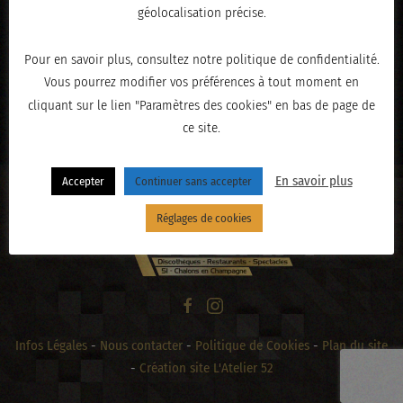
géolocalisation précise.
Pour en savoir plus, consultez notre politique de confidentialité.
Vous pourrez modifier vos préférences à tout moment en
cliquant sur le lien "Paramètres des cookies" en bas de page de
« PRÉCÉDENT
ce site.
En savoir plus
Accepter
Continuer sans accepter
Réglages de cookies
Infos Légales
-
Nous contacter
-
Politique de Cookies
-
Plan du site
-
Création site L'Atelier 52