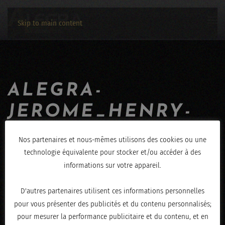
Skip to main content
ALEGRA-
JEROME_HENRY-
01112019-2008
Nos partenaires et nous-mêmes utilisons des cookies ou une
technologie équivalente pour stocker et/ou accéder à des
ÉCRIT LE
NOVEMBRE 4, 2019
.
informations sur votre appareil.
D'autres partenaires utilisent ces informations personnelles
pour vous présenter des publicités et du contenu personnalisés;
pour mesurer la performance publicitaire et du contenu, et en