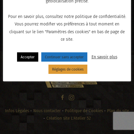
géolocalisation précise.
Pour en savoir plus, consultez notre politique de confidentialité.
Vous pourrez modifier vos préférences à tout moment en
« PRÉCÉDENT
cliquant sur le lien "Paramètres des cookies" en bas de page de
ce site.
En savoir plus
Accepter
Continuer sans accepter
Réglages de cookies
Infos Légales
-
Nous contacter
-
Politique de Cookies
-
Plan du site
-
Création site L'Atelier 52