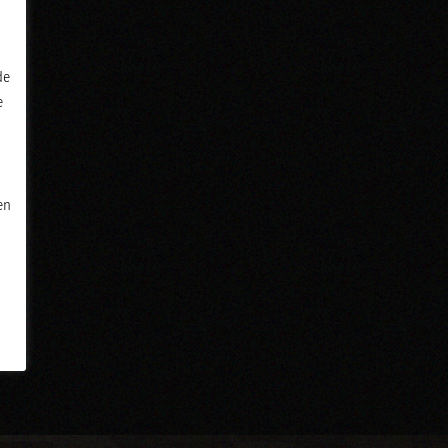
de
e
en