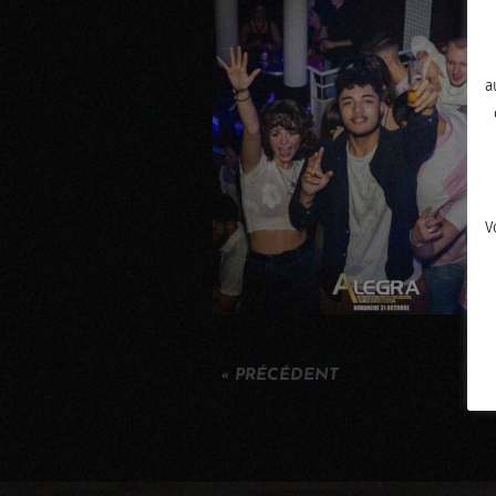
a
V
« PRÉCÉDENT