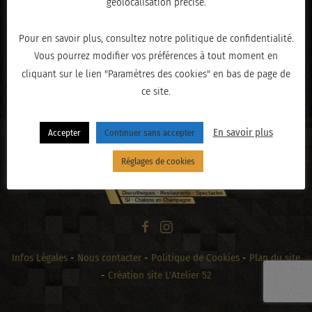
géolocalisation précise.
Pour en savoir plus, consultez notre politique de confidentialité.
Vous pourrez modifier vos préférences à tout moment en
« PRÉCÉDENT
cliquant sur le lien "Paramètres des cookies" en bas de page de
ce site.
En savoir plus
Accepter
Continuer sans accepter
Réglages de cookies
Infos Légales
-
Nous contacter
-
Politique de Cookies
-
Plan du site
-
Création site L'Atelier 52