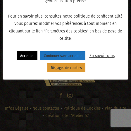
géolocalisation précise.
Pour en savoir plus, consultez notre politique de confidentialité.
Vous pourrez modifier vos préférences à tout moment en
« PRÉCÉDENT
cliquant sur le lien "Paramètres des cookies" en bas de page de
ce site.
En savoir plus
Accepter
Continuer sans accepter
Réglages de cookies
Infos Légales
-
Nous contacter
-
Politique de Cookies
-
Plan du site
-
Création site L'Atelier 52