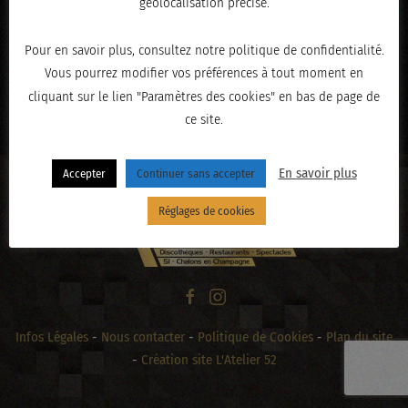
géolocalisation précise.
Pour en savoir plus, consultez notre politique de confidentialité.
Vous pourrez modifier vos préférences à tout moment en
« PRÉCÉDENT
cliquant sur le lien "Paramètres des cookies" en bas de page de
ce site.
En savoir plus
Accepter
Continuer sans accepter
Réglages de cookies
Infos Légales
-
Nous contacter
-
Politique de Cookies
-
Plan du site
-
Création site L'Atelier 52