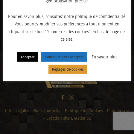
géolocalisation précise.
Pour en savoir plus, consultez notre politique de confidentialité.
Vous pourrez modifier vos préférences à tout moment en
« PRÉCÉDENT
cliquant sur le lien "Paramètres des cookies" en bas de page de
ce site.
En savoir plus
Accepter
Continuer sans accepter
Réglages de cookies
Infos Légales
-
Nous contacter
-
Politique de Cookies
-
Plan du site
-
Création site L'Atelier 52