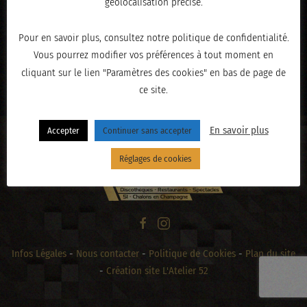
géolocalisation précise.
Pour en savoir plus, consultez notre politique de confidentialité.
Vous pourrez modifier vos préférences à tout moment en
« PRÉCÉDENT
cliquant sur le lien "Paramètres des cookies" en bas de page de
ce site.
En savoir plus
Accepter
Continuer sans accepter
Réglages de cookies
Infos Légales
-
Nous contacter
-
Politique de Cookies
-
Plan du site
-
Création site L'Atelier 52