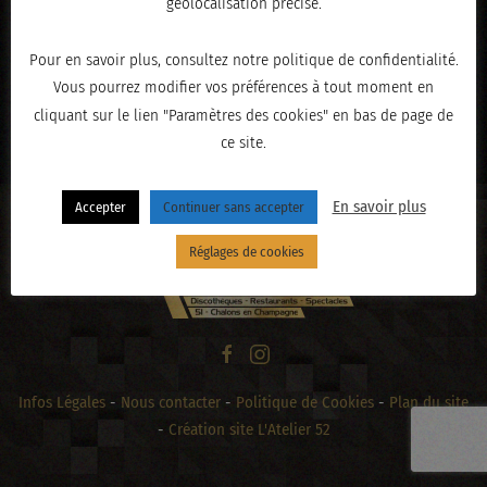
géolocalisation précise.
Pour en savoir plus, consultez notre politique de confidentialité.
Vous pourrez modifier vos préférences à tout moment en
« PRÉCÉDENT
cliquant sur le lien "Paramètres des cookies" en bas de page de
ce site.
En savoir plus
Accepter
Continuer sans accepter
Réglages de cookies
Infos Légales
-
Nous contacter
-
Politique de Cookies
-
Plan du site
-
Création site L'Atelier 52