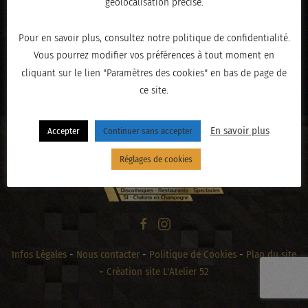
géolocalisation précise.
Pour en savoir plus, consultez notre politique de confidentialité.
Vous pourrez modifier vos préférences à tout moment en
« PRÉCÉDENT
cliquant sur le lien "Paramètres des cookies" en bas de page de
ce site.
En savoir plus
Accepter
Continuer sans accepter
Réglages de cookies
Infos Légales
-
Nous contacter
-
Politique de Cookies
-
Plan du site
-
Création site L'Atelier 52