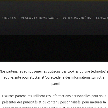
SOIRÉES
RÉSERVATIONS/TARIFS
PHOTOS/VIDÉOS
LOCAT
Nos partenaires et nous-mêmes utilisons des cookies ou une technologi
équivalente pour stocker et/ou accéder à des informations sur votre
appareil.
D'autres partenaires utilisent ces informations personnelles pour vous
présenter des publicités et du contenu personnalisés; pour mesurer la