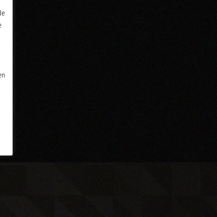
de
e
en