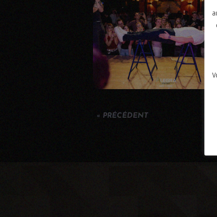
a
V
« PRÉCÉDENT