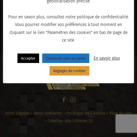
géolocalisation précise.
Pour en savoir plus, consultez notre politique de confidentialité.
Vous pourrez modifier vos préférences à tout moment en
« PRÉCÉDENT
cliquant sur le lien "Paramètres des cookies" en bas de page de
ce site.
En savoir plus
Accepter
Continuer sans accepter
Réglages de cookies
Infos Légales
-
Nous contacter
-
Politique de Cookies
-
Plan du site
-
Création site L'Atelier 52