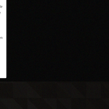
de
e
en