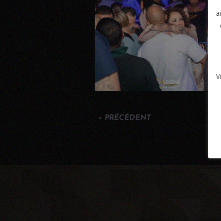
a
V
« PRÉCÉDENT