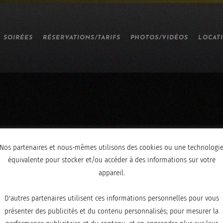
SOIRÉES
RÉSERVATIONS/TARIFS
PHOTOS/VIDÉOS
LOCAT
Nos partenaires et nous-mêmes utilisons des cookies ou une technologi
équivalente pour stocker et/ou accéder à des informations sur votre
appareil.
D'autres partenaires utilisent ces informations personnelles pour vous
présenter des publicités et du contenu personnalisés; pour mesurer la