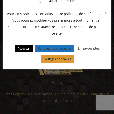
géolocalisation précise.
Pour en savoir plus, consultez notre politique de confidentialité.
Vous pourrez modifier vos préférences à tout moment en
« PRÉCÉDENT
cliquant sur le lien "Paramètres des cookies" en bas de page de
ce site.
En savoir plus
Accepter
Continuer sans accepter
Réglages de cookies
Infos Légales
-
Nous contacter
-
Politique de Cookies
-
Plan du site
-
Création site L'Atelier 52