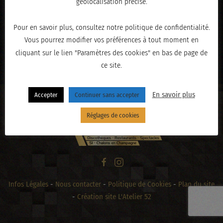
géolocalisation précise.
Pour en savoir plus, consultez notre politique de confidentialité.
Vous pourrez modifier vos préférences à tout moment en
« PRÉCÉDENT
cliquant sur le lien "Paramètres des cookies" en bas de page de
ce site.
En savoir plus
Accepter
Continuer sans accepter
Réglages de cookies
Infos Légales
-
Nous contacter
-
Politique de Cookies
-
Plan du site
-
Création site L'Atelier 52