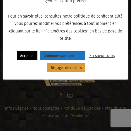
géolocalisation précise.
Pour en savoir plus, consultez notre politique de confidentialité.
Vous pourrez modifier vos préférences à tout moment en
« PRÉCÉDENT
cliquant sur le lien "Paramètres des cookies" en bas de page de
ce site.
En savoir plus
Accepter
Continuer sans accepter
Réglages de cookies
Infos Légales
-
Nous contacter
-
Politique de Cookies
-
Plan du site
-
Création site L'Atelier 52