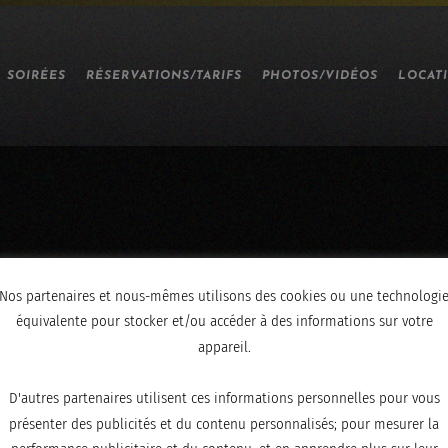
SOIRÉES
RÉSERVATIONS/TARIFS
PHOTOS/VIDÉOS
LOCAT
Nos partenaires et nous-mêmes utilisons des cookies ou une technologi
DSCF5465
équivalente pour stocker et/ou accéder à des informations sur votre
appareil.
D'autres partenaires utilisent ces informations personnelles pour vous
présenter des publicités et du contenu personnalisés; pour mesurer la