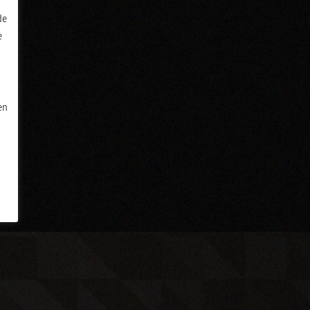
de
e
en