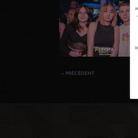
a
V
« PRÉCÉDENT