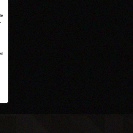
de
e
en