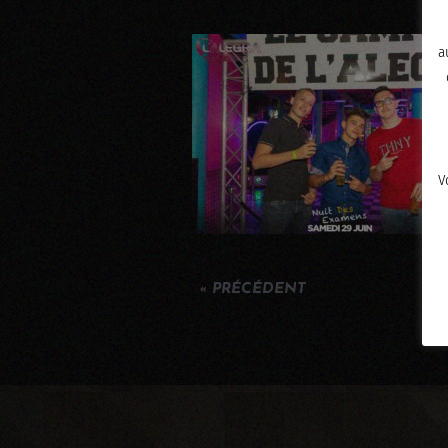
a
V
« PRÉCÉDENT