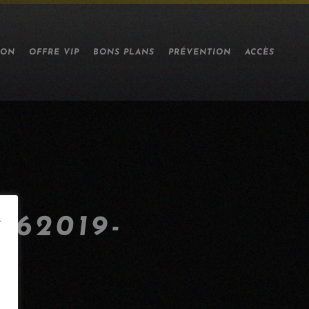
ION
OFFRE VIP
BONS PLANS
PRÉVENTION
ACCÈS
62019-
e