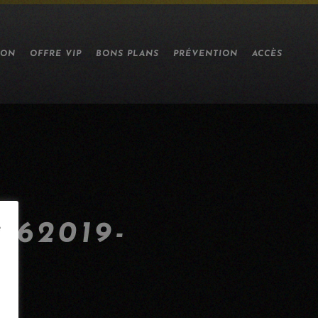
ION
OFFRE VIP
BONS PLANS
PRÉVENTION
ACCÈS
62019-
e