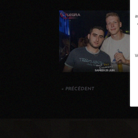
a
V
« PRÉCÉDENT