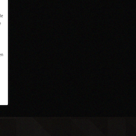
de
e
en