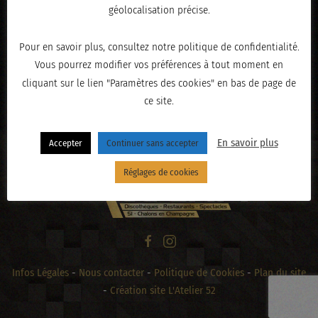
géolocalisation précise.
Pour en savoir plus, consultez notre politique de confidentialité.
Vous pourrez modifier vos préférences à tout moment en
cliquant sur le lien "Paramètres des cookies" en bas de page de
« PRÉCÉDENT
ce site.
En savoir plus
Accepter
Continuer sans accepter
Réglages de cookies
Infos Légales
-
Nous contacter
-
Politique de Cookies
-
Plan du site
-
Création site L'Atelier 52