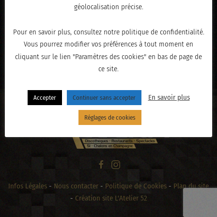
géolocalisation précise.
Pour en savoir plus, consultez notre politique de confidentialité.
Vous pourrez modifier vos préférences à tout moment en
cliquant sur le lien "Paramètres des cookies" en bas de page de
« PRÉCÉDENT
ce site.
En savoir plus
Accepter
Continuer sans accepter
Réglages de cookies
Infos Légales
-
Nous contacter
-
Politique de Cookies
-
Plan du site
-
Création site L'Atelier 52