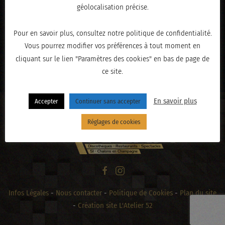
géolocalisation précise.
Pour en savoir plus, consultez notre politique de confidentialité.
Vous pourrez modifier vos préférences à tout moment en
cliquant sur le lien "Paramètres des cookies" en bas de page de
« PRÉCÉDENT
ce site.
En savoir plus
Accepter
Continuer sans accepter
Réglages de cookies
Infos Légales
-
Nous contacter
-
Politique de Cookies
-
Plan du site
-
Création site L'Atelier 52