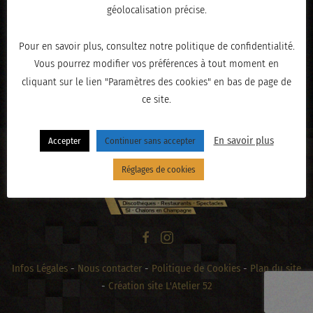
géolocalisation précise.
Pour en savoir plus, consultez notre politique de confidentialité.
Vous pourrez modifier vos préférences à tout moment en
cliquant sur le lien "Paramètres des cookies" en bas de page de
« PRÉCÉDENT
ce site.
En savoir plus
Accepter
Continuer sans accepter
Réglages de cookies
Infos Légales
-
Nous contacter
-
Politique de Cookies
-
Plan du site
-
Création site L'Atelier 52