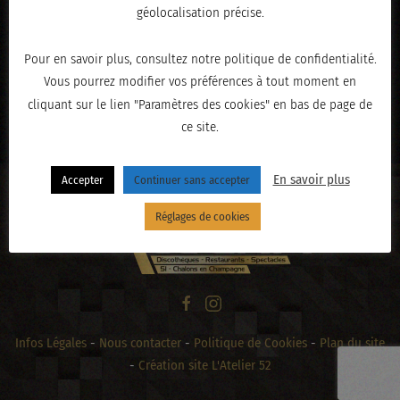
géolocalisation précise.
Pour en savoir plus, consultez notre politique de confidentialité.
Vous pourrez modifier vos préférences à tout moment en
cliquant sur le lien "Paramètres des cookies" en bas de page de
« PRÉCÉDENT
ce site.
En savoir plus
Accepter
Continuer sans accepter
Réglages de cookies
Infos Légales
-
Nous contacter
-
Politique de Cookies
-
Plan du site
-
Création site L'Atelier 52