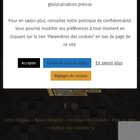
géolocalisation précise.
Pour en savoir plus, consultez notre politique de confidentialité.
Vous pourrez modifier vos préférences à tout moment en
cliquant sur le lien "Paramètres des cookies" en bas de page de
« PRÉCÉDENT
ce site.
En savoir plus
Accepter
Continuer sans accepter
Réglages de cookies
Infos Légales
-
Nous contacter
-
Politique de Cookies
-
Plan du site
-
Création site L'Atelier 52