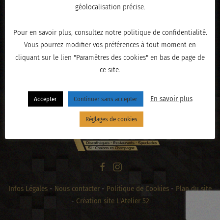
géolocalisation précise.
Pour en savoir plus, consultez notre politique de confidentialité.
Vous pourrez modifier vos préférences à tout moment en
cliquant sur le lien "Paramètres des cookies" en bas de page de
« PRÉCÉDENT
ce site.
En savoir plus
Accepter
Continuer sans accepter
Réglages de cookies
Infos Légales
-
Nous contacter
-
Politique de Cookies
-
Plan du site
-
Création site L'Atelier 52