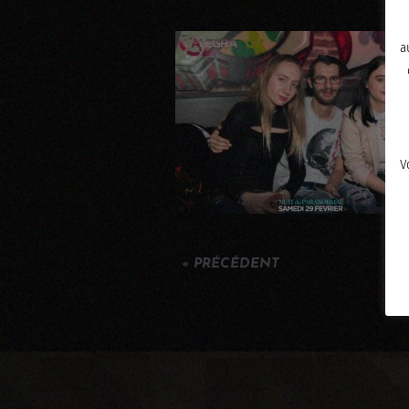
a
V
« PRÉCÉDENT