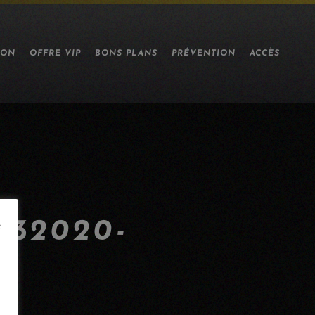
ION
OFFRE VIP
BONS PLANS
PRÉVENTION
ACCÈS
32020-
e