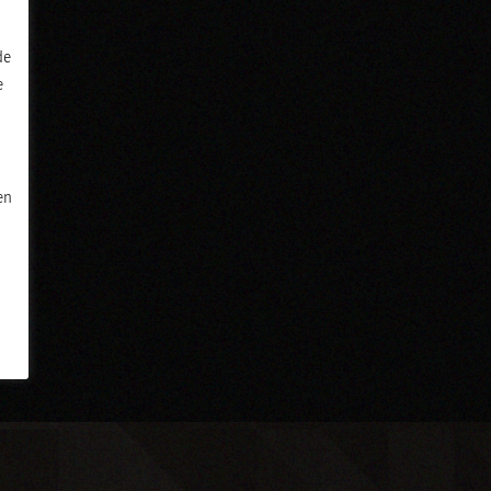
de
e
en