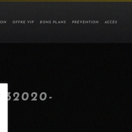
ION
OFFRE VIP
BONS PLANS
PRÉVENTION
ACCÈS
32020-
e