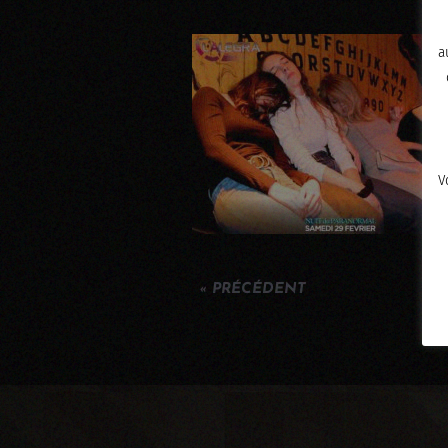
a
V
« PRÉCÉDENT