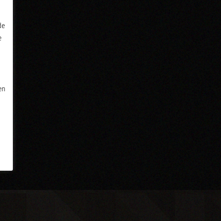
de
e
en