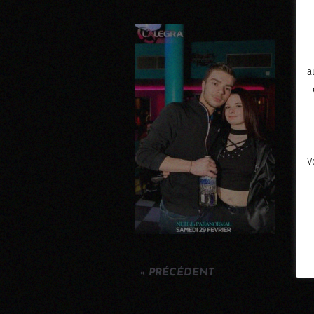
a
V
« PRÉCÉDENT