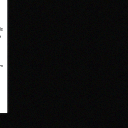
de
e
en