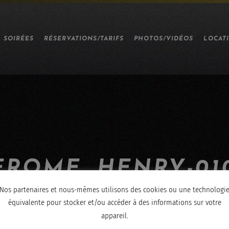
SOIRÉES
RÉSERVATIONS/TARIFS
PHOTOS/VIDÉOS
LOCAT
EROME_HENRY-010
Nos partenaires et nous-mêmes utilisons des cookies ou une technologi
équivalente pour stocker et/ou accéder à des informations sur votre
appareil.