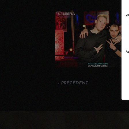
a
V
« PRÉCÉDENT