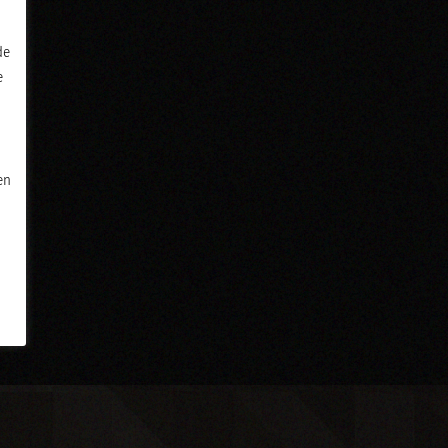
de
e
en