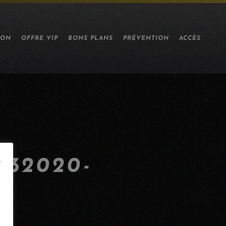
ION
OFFRE VIP
BONS PLANS
PRÉVENTION
ACCÈS
32020-
e