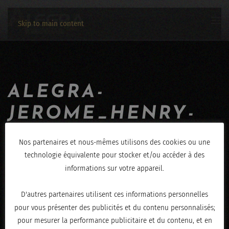
Skip to main content
ALEGRA-
JEROME_HENRY-
01032020-9211
Nos partenaires et nous-mêmes utilisons des cookies ou une
technologie équivalente pour stocker et/ou accéder à des
ÉCRIT LE
MARS 2, 2020
.
informations sur votre appareil.
D'autres partenaires utilisent ces informations personnelles
pour vous présenter des publicités et du contenu personnalisés;
pour mesurer la performance publicitaire et du contenu, et en