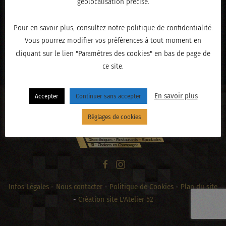
géolocalisation précise.
Pour en savoir plus, consultez notre politique de confidentialité.
Vous pourrez modifier vos préférences à tout moment en
« PRÉCÉDENT
cliquant sur le lien "Paramètres des cookies" en bas de page de
ce site.
En savoir plus
Accepter
Continuer sans accepter
Réglages de cookies
Infos Légales
-
Nous contacter
-
Politique de Cookies
-
Plan du site
-
Création site L'Atelier 52