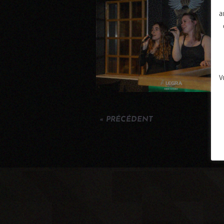
a
V
« PRÉCÉDENT