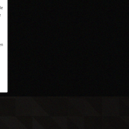
de
e
en