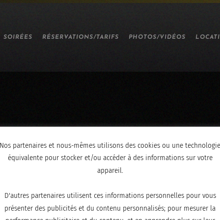
SOIRÉES
RÉSERVATIONS/TARIFS
PHOTOS/VIDÉOS
LOCAT
Nos partenaires et nous-mêmes utilisons des cookies ou une technologi
équivalente pour stocker et/ou accéder à des informations sur votre
appareil.
D'autres partenaires utilisent ces informations personnelles pour vous
présenter des publicités et du contenu personnalisés; pour mesurer la