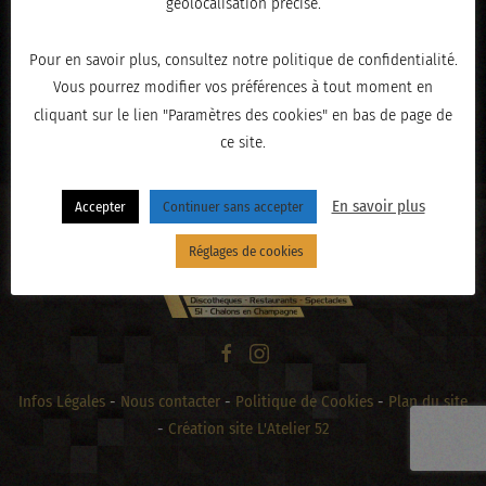
géolocalisation précise.
Pour en savoir plus, consultez notre politique de confidentialité.
Vous pourrez modifier vos préférences à tout moment en
« PRÉCÉDENT
cliquant sur le lien "Paramètres des cookies" en bas de page de
ce site.
En savoir plus
Accepter
Continuer sans accepter
Réglages de cookies
Infos Légales
-
Nous contacter
-
Politique de Cookies
-
Plan du site
-
Création site L'Atelier 52