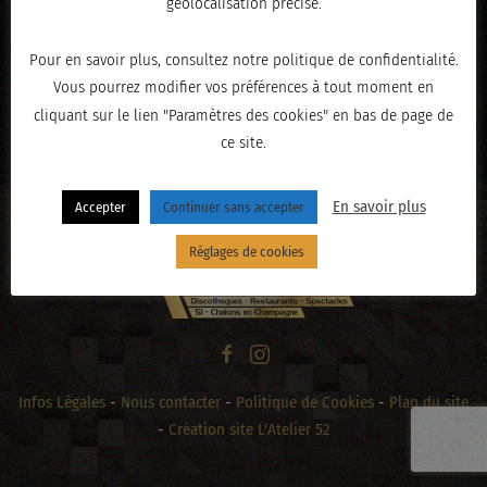
géolocalisation précise.
Pour en savoir plus, consultez notre politique de confidentialité.
Vous pourrez modifier vos préférences à tout moment en
« PRÉCÉDENT
cliquant sur le lien "Paramètres des cookies" en bas de page de
ce site.
En savoir plus
Accepter
Continuer sans accepter
Réglages de cookies
Infos Légales
-
Nous contacter
-
Politique de Cookies
-
Plan du site
-
Création site L'Atelier 52