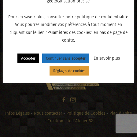
géolocalisation précise.
Pour en savoir plus, consultez notre politique de confidentialité.
Vous pourrez modifier vos préférences à tout moment en
« PRÉCÉDENT
cliquant sur le lien "Paramètres des cookies" en bas de page de
ce site.
En savoir plus
Accepter
Continuer sans accepter
Réglages de cookies
Infos Légales
-
Nous contacter
-
Politique de Cookies
-
Plan du site
-
Création site L'Atelier 52