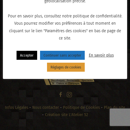
géolocalisation précise.
Pour en savoir plus, consultez notre politique de confidentialité.
Vous pourrez modifier vos préférences à tout moment en
« PRÉCÉDENT
cliquant sur le lien "Paramètres des cookies" en bas de page de
ce site.
En savoir plus
Accepter
Continuer sans accepter
Réglages de cookies
Infos Légales
-
Nous contacter
-
Politique de Cookies
-
Plan du site
-
Création site L'Atelier 52