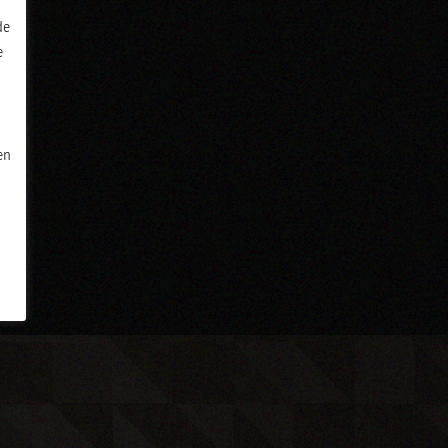
de
e
en