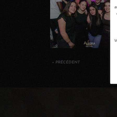
a
V
« PRÉCÉDENT