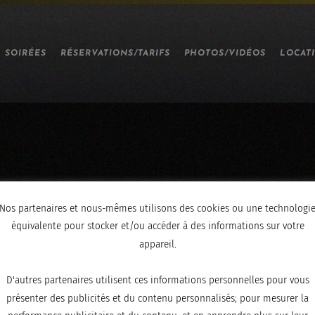
SOIRÉES
RÉSERVATIONS/TARIFS
PHOTOS/VIDÉOS
LOCAT
Nos partenaires et nous-mêmes utilisons des cookies ou une technologi
équivalente pour stocker et/ou accéder à des informations sur votre
appareil.
D'autres partenaires utilisent ces informations personnelles pour vous
présenter des publicités et du contenu personnalisés; pour mesurer la