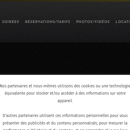
SOIRÉES
RÉSERVATIONS/TARIFS
PHOTOS/VIDÉOS
LOCAT
Nos partenaires et nous-mêmes utilisons des cookies ou une technologi
équivalente pour stocker et/ou accéder à des informations sur votre
appareil.
D'autres partenaires utilisent ces informations personnelles pour vous
présenter des publicités et du contenu personnalisés; pour mesurer la