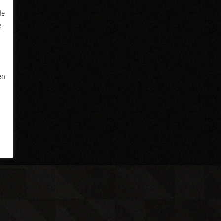
de
e
en