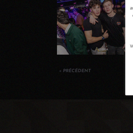
a
V
« PRÉCÉDENT