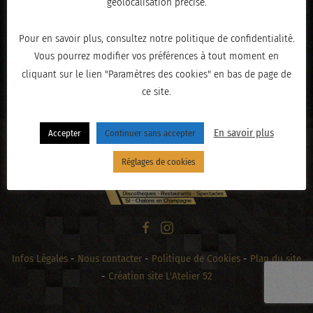
géolocalisation précise.
Pour en savoir plus, consultez notre politique de confidentialité.
Vous pourrez modifier vos préférences à tout moment en
« PRÉCÉDENT
cliquant sur le lien "Paramètres des cookies" en bas de page de
ce site.
En savoir plus
Accepter
Continuer sans accepter
Réglages de cookies
Infos Légales
-
Nous contacter
-
Politique de Cookies
-
Plan du site
-
Création site L'Atelier 52