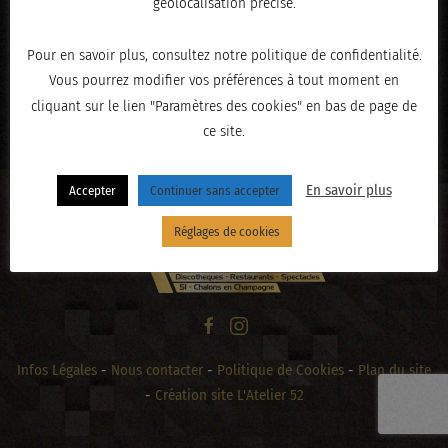
géolocalisation précise.
Pour en savoir plus, consultez notre politique de confidentialité.
Vous pourrez modifier vos préférences à tout moment en
« PRÉCÉDENT
cliquant sur le lien "Paramètres des cookies" en bas de page de
ce site.
En savoir plus
Accepter
Continuer sans accepter
Réglages de cookies
Infos Légales
-
Nous contacter
-
Politique de Cookies
-
Plan du site
-
Création site L'Atelier 52