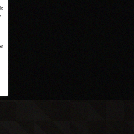
de
e
en