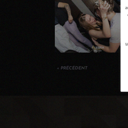
a
V
« PRÉCÉDENT