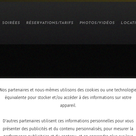
SOIRÉES
RÉSERVATIONS/TARIFS
PHOTOS/VIDÉOS
LOCAT
Nos partenaires et nous-mêmes utilisons des cookies ou une technologi
équivalente pour stocker et/ou accéder à des informations sur votre
appareil.
D'autres partenaires utilisent ces informations personnelles pour vous
présenter des publicités et du contenu personnalisés; pour mesurer la