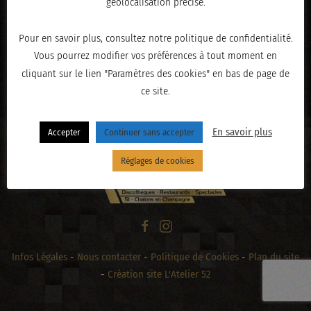
géolocalisation précise.
Pour en savoir plus, consultez notre politique de confidentialité.
Vous pourrez modifier vos préférences à tout moment en
« PRÉCÉDENT
cliquant sur le lien "Paramètres des cookies" en bas de page de
ce site.
En savoir plus
Accepter
Continuer sans accepter
Réglages de cookies
Infos Légales
-
Nous contacter
-
Politique de Cookies
-
Plan du site
-
Création site L'Atelier 52