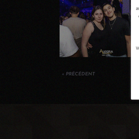
a
V
« PRÉCÉDENT