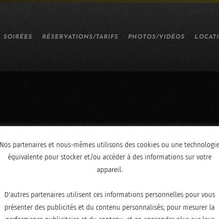
SOIRÉES
RÉSERVATIONS/TARIFS
PHOTOS/VIDÉOS
LOCAT
Nos partenaires et nous-mêmes utilisons des cookies ou une technologi
équivalente pour stocker et/ou accéder à des informations sur votre
appareil.
D'autres partenaires utilisent ces informations personnelles pour vous
présenter des publicités et du contenu personnalisés; pour mesurer la