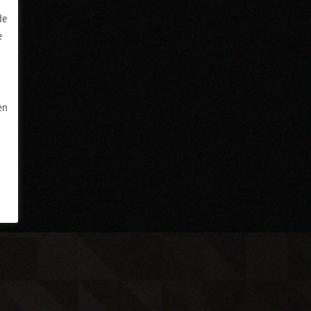
de
e
en