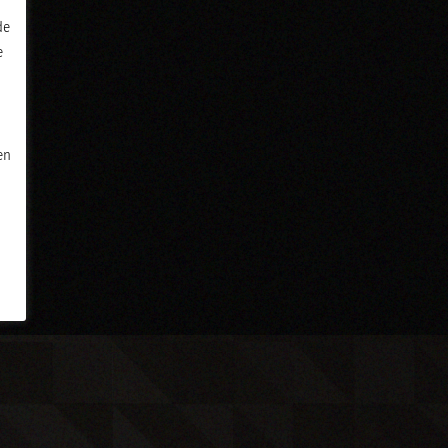
de
e
en