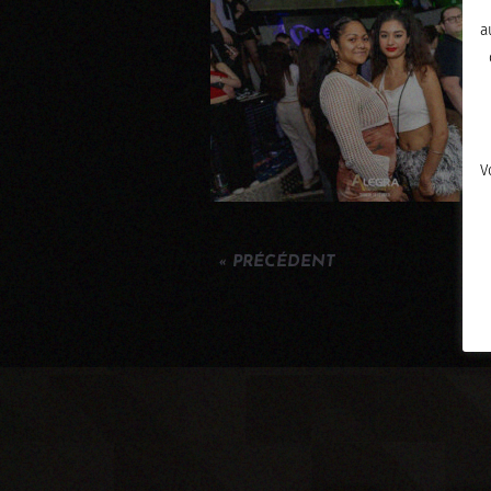
a
V
« PRÉCÉDENT