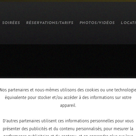
SOIRÉES
RÉSERVATIONS/TARIFS
PHOTOS/VIDÉOS
LOCAT
Nos partenaires et nous-mêmes utilisons des cookies ou une technologi
équivalente pour stocker et/ou accéder à des informations sur votre
appareil.
D'autres partenaires utilisent ces informations personnelles pour vous
présenter des publicités et du contenu personnalisés; pour mesurer la