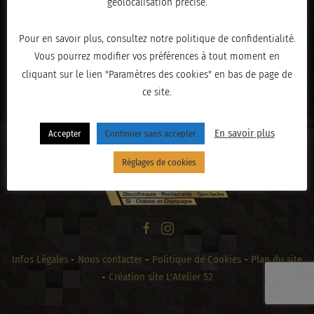
géolocalisation précise.
Pour en savoir plus, consultez notre politique de confidentialité.
Vous pourrez modifier vos préférences à tout moment en
« PRÉCÉDENT
cliquant sur le lien "Paramètres des cookies" en bas de page de
ce site.
En savoir plus
Accepter
Continuer sans accepter
Réglages de cookies
Infos Légales
-
Nous contacter
-
Politique de Cookies
-
Plan du site
-
Création site L'Atelier 52