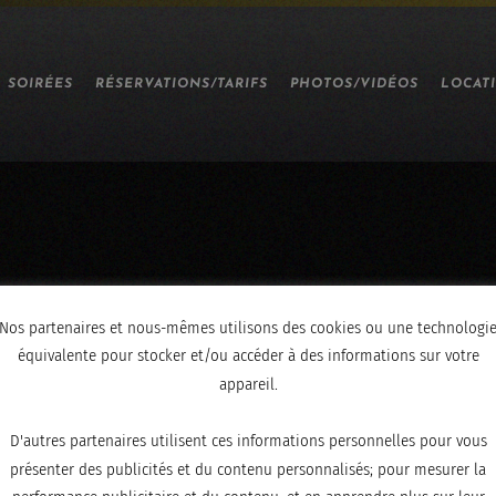
SOIRÉES
RÉSERVATIONS/TARIFS
PHOTOS/VIDÉOS
LOCAT
Nos partenaires et nous-mêmes utilisons des cookies ou une technologi
équivalente pour stocker et/ou accéder à des informations sur votre
appareil.
D'autres partenaires utilisent ces informations personnelles pour vous
présenter des publicités et du contenu personnalisés; pour mesurer la