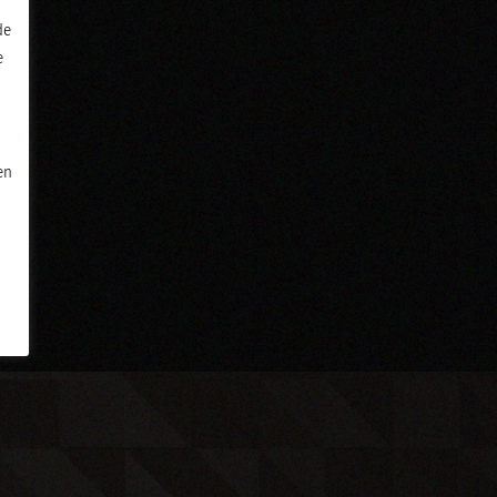
de
e
en