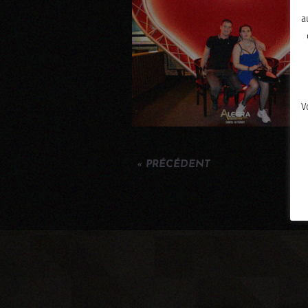
a
V
« PRÉCÉDENT